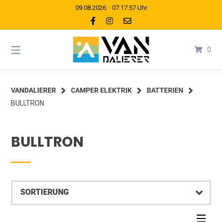
Springe
09.08.2026 07:17:57 Uhr
zum
Inhalt
0
VANDALIERER
CAMPER ELEKTRIK
BATTERIEN
BULLTRON
BULLTRON