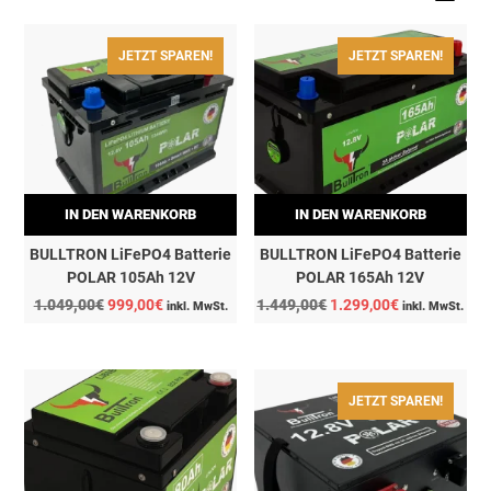
JETZT SPAREN!
JETZT SPAREN!
IN DEN WARENKORB
IN DEN WARENKORB
BULLTRON LiFePO4 Batterie
BULLTRON LiFePO4 Batterie
POLAR 105Ah 12V
POLAR 165Ah 12V
Ursprünglicher
Aktueller
Ursprünglicher
Aktueller
1.049,00
€
999,00
€
1.449,00
€
1.299,00
€
inkl. MwSt.
inkl. MwSt.
Preis
Preis
Preis
Preis
war:
ist:
war:
ist:
1.049,00€
999,00€.
1.449,00€
1.299,00€.
JETZT SPAREN!