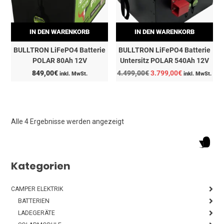
IN DEN WARENKORB
IN DEN WARENKORB
BULLTRON LiFePO4 Batterie
BULLTRON LiFePO4 Batterie
POLAR 80Ah 12V
Untersitz POLAR 540Ah 12V
Ursprünglicher
Aktueller
849,00
€
4.499,00
€
3.799,00
€
inkl. MwSt.
inkl. MwSt.
Preis
Preis
war:
ist:
4.499,00€
3.799,00€.
Alle 4 Ergebnisse werden angezeigt
Kategorien
CAMPER ELEKTRIK
BATTERIEN
LADEGERÄTE