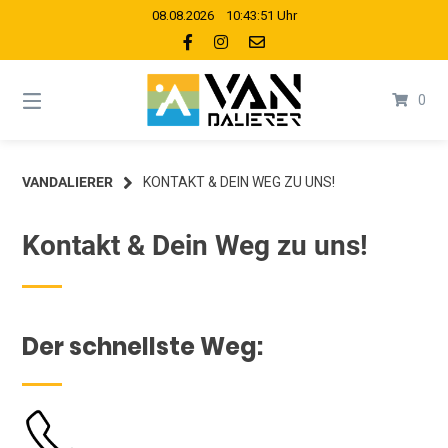
Springe
08.08.2026 10:43:52 Uhr
zum
Inhalt
0
VANDALIERER
KONTAKT & DEIN WEG ZU UNS!
Kontakt & Dein Weg zu uns!
Der schnellste Weg: