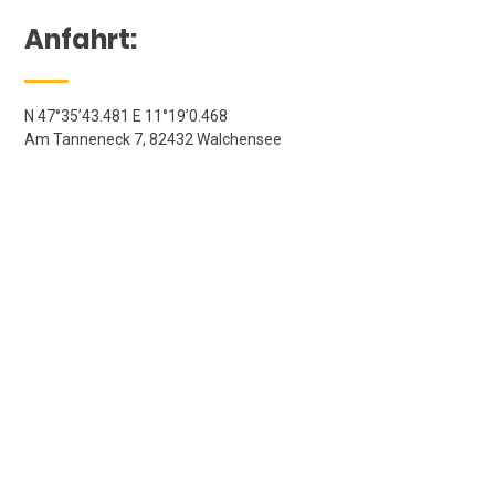
Anfahrt:
N 47°35’43.481 E 11°19’0.468
Am Tanneneck 7, 82432 Walchensee