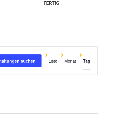
FERTIG
Veranstaltung
Ansichten-
staltungen suchen
Liste
Monat
Tag
Navigation