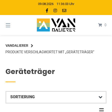
Springe
09.08.2026 11:36:03 Uhr
zum
Inhalt
0
VANDALIERER
PRODUKTE VERSCHLAGWORTET MIT „GERÄTETRÄGER“
Geräteträger