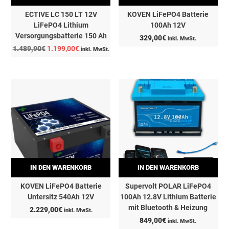
ECTIVE LC 150 LT 12V
KOVEN LiFePO4 Batterie
LiFePO4 Lithium
100Ah 12V
Versorgungsbatterie 150 Ah
329,00
€
inkl. MwSt.
Ursprünglicher
Aktueller
1.489,90
€
1.199,00
€
inkl. MwSt.
Preis
Preis
war:
ist:
1.489,90€
1.199,00€.
IN DEN WARENKORB
IN DEN WARENKORB
KOVEN LiFePO4 Batterie
Supervolt POLAR LiFePO4
Untersitz 540Ah 12V
100Ah 12.8V Lithium Batterie
mit Bluetooth & Heizung
2.229,00
€
inkl. MwSt.
849,00
€
inkl. MwSt.