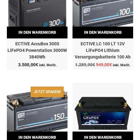
IN DEN WARENKORB
IN DEN WARENKORB
ECTIVE AccuBox 300S
ECTIVE LC 100 LT 12V
LiFePO4 Powerstation 3000W
LiFePO4 Lithium
3840Wh
Versorgungsbatterie 100 Ah
Ursprünglicher
Aktueller
3.500,00
€
1.289,90
€
949,00
€
inkl. MwSt.
inkl. MwSt.
Preis
Preis
war:
ist:
1.289,90€
949,00€.
JETZT SPAREN!
IN DEN WARENKORB
IN DEN WARENKORB