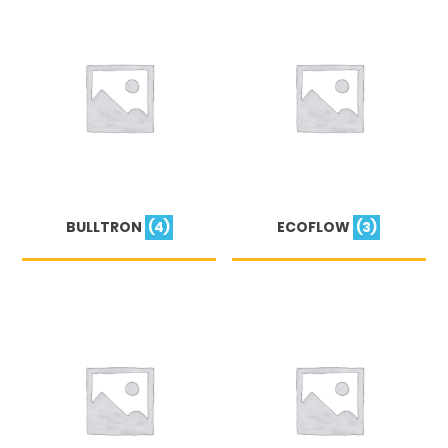
BULLTRON
(4)
ECOFLOW
(3)