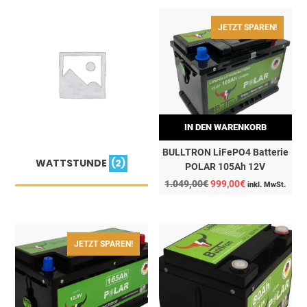
JETZT SPAREN!
IN DEN WARENKORB
BULLTRON LiFePO4 Batterie
WATTSTUNDE
(2)
POLAR 105Ah 12V
Ursprünglicher
Aktueller
1.049,00
€
999,00
€
inkl. MwSt.
Preis
Preis
war:
ist:
1.049,00€
999,00€.
JETZT SPAREN!