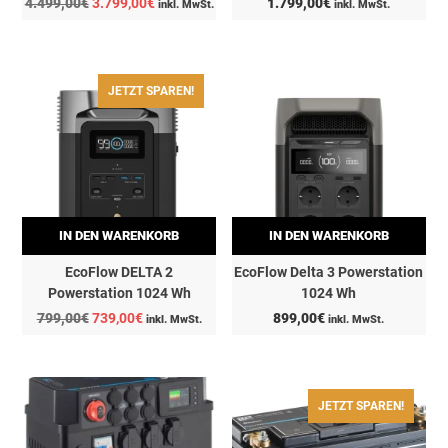
Ursprünglicher
Aktueller
4.499,00
€
3.799,00
€
1.799,00
€
inkl. MwSt.
inkl. MwSt.
Preis
Preis
war:
ist:
4.499,00€
3.799,00€.
JETZT SPAREN!
IN DEN WARENKORB
IN DEN WARENKORB
EcoFlow DELTA 2
EcoFlow Delta 3 Powerstation
Powerstation 1024 Wh
1024 Wh
Ursprünglicher
Aktueller
799,00
€
739,00
€
899,00
€
inkl. MwSt.
inkl. MwSt.
Preis
Preis
war:
ist:
799,00€
739,00€.
JETZT SPAREN!