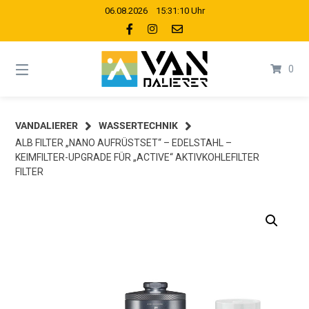
Springe
06.08.2026 15:31:11 Uhr
zum
Inhalt
0
VANDALIERER
WASSERTECHNIK
ALB FILTER „NANO AUFRÜSTSET“ – EDELSTAHL –
KEIMFILTER-UPGRADE FÜR „ACTIVE“ AKTIVKOHLEFILTER
FILTER