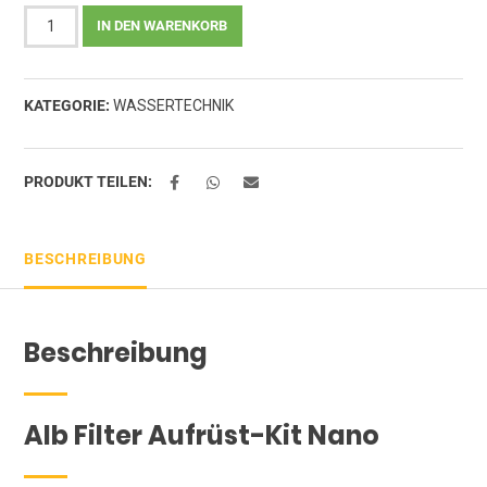
Alb
IN DEN WARENKORB
Filter
"NANO
AUFRÜSTSET"
KATEGORIE:
WASSERTECHNIK
-
Edelstahl
-
Keimfilter-
PRODUKT TEILEN:
Upgrade
für
"Active"
BESCHREIBUNG
Aktivkohlefilter
Filter
Menge
Beschreibung
Alb Filter Aufrüst-Kit Nano