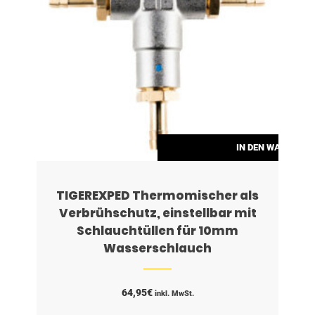
RENKORB
IN DEN WARENKO
TIGEREXPED Thermomischer als
Verbrühschutz, einstellbar mit
Schlauchtüllen für 10mm
Wasserschlauch
64,95
€
inkl. MwSt.