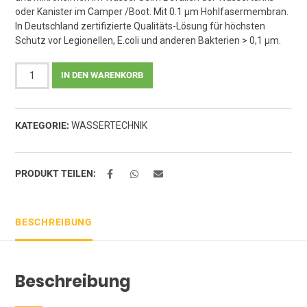
oder Kanister im Camper /Boot. Mit 0.1 µm Hohlfasermembran.
In Deutschland zertifizierte Qualitäts-Lösung für höchsten
Schutz vor Legionellen, E.coli und anderen Bakterien > 0,1 µm.
Alb
IN DEN WARENKORB
Filter
NANO
+
KATEGORIE:
WASSERTECHNIK
PROTECT
Befüllfilter
Set
für
PRODUKT TEILEN:
Kanister
und
kleinere
BESCHREIBUNG
Wassertanks
Menge
Beschreibung