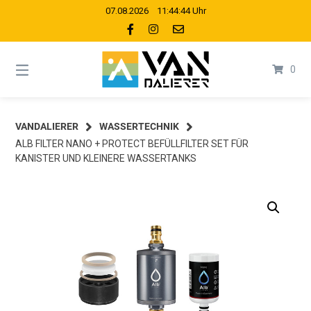
Springe
07.08.2026 11:44:46 Uhr
zum
Inhalt
0
VANDALIERER
WASSERTECHNIK
ALB FILTER NANO + PROTECT BEFÜLLFILTER SET FÜR
KANISTER UND KLEINERE WASSERTANKS