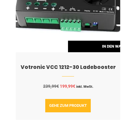
RENKORB
IN DEN WARENKO
Votronic VCC 1212-30 Ladebooster
Ursprünglicher
Aktueller
239,99
€
199,99
€
inkl. MwSt.
Preis
Preis
war:
ist:
239,99€
199,99€.
GEHE ZUM PRODUKT