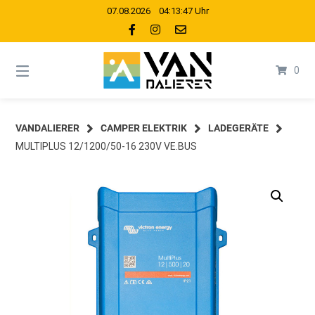
Springe
07.08.2026 04:13:47 Uhr
zum
Inhalt
0
VANDALIERER
CAMPER ELEKTRIK
LADEGERÄTE
MULTIPLUS 12/1200/50-16 230V VE.BUS