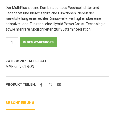
Der MultiPlus ist eine Kombination aus Wechselrichter und
Ladegerät und bietet zahlreiche Funktionen. Neben der
Bereitstellung einer echten Sinuswellel verfügt er über eine
adaptive Lade-Funktion, eine Hybrid PowerAssist-Technologie
sowie mehrere Möglichkeiten zur Systemintegration.
MultiPlus
IN DEN WARENKORB
12/1200/50-
16
230V
KATEGORIE:
LADEGERÄTE
VE.Bus
MARKE:
VICTRON
Menge
PRODUKT TEILEN:
BESCHREIBUNG