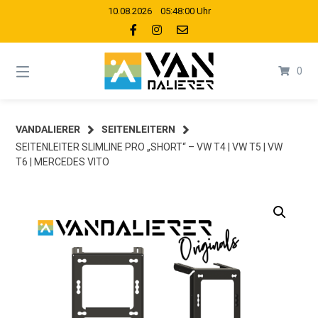
Springe
10.08.2026 05:48:00 Uhr
zum
Inhalt
0
VANDALIERER
SEITENLEITERN
SEITENLEITER SLIMLINE PRO „SHORT“ – VW T4 | VW T5 | VW
T6 | MERCEDES VITO