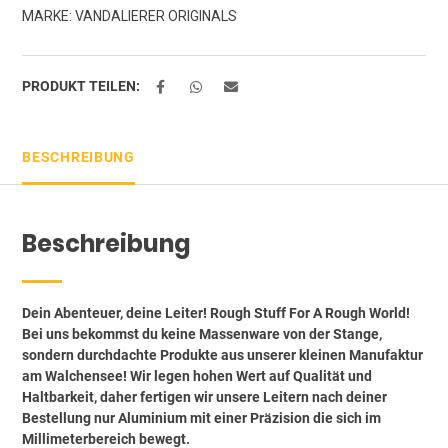
MARKE:
VANDALIERER ORIGINALS
T4
|
VW
T5
PRODUKT TEILEN:
|
VW
T6
BESCHREIBUNG
|
Mercedes
Vito
Menge
Beschreibung
Dein Abenteuer, deine Leiter! Rough Stuff For A Rough World!
Bei uns bekommst du keine Massenware von der Stange,
sondern durchdachte Produkte aus unserer kleinen Manufaktur
am Walchensee! Wir legen hohen Wert auf Qualität und
Haltbarkeit, daher fertigen wir unsere Leitern nach deiner
Bestellung nur Aluminium mit einer Präzision die sich im
Millimeterbereich bewegt.