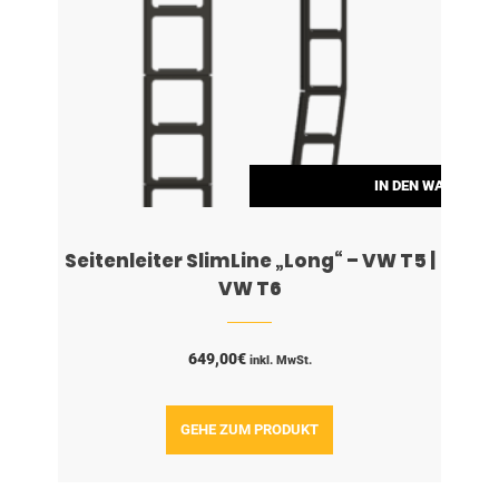
G WÄHLEN
IN DEN WARENKO
Seitenleiter SlimLine „Long“ – VW T5 |
VW T6
649,00
€
inkl. MwSt.
GEHE ZUM PRODUKT