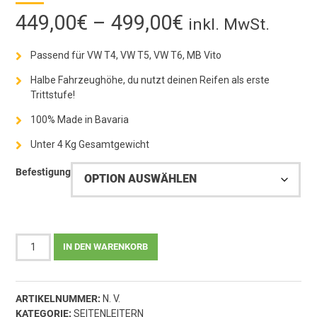
Preisspanne:
449,00
€
–
499,00
€
inkl. MwSt.
449,00€
Passend für VW T4, VW T5, VW T6, MB Vito
bis
Halbe Fahrzeughöhe, du nutzt deinen Reifen als erste
Trittstufe!
499,00€
100% Made in Bavaria
Unter 4 Kg Gesamtgewicht
Befestigung
Seitenleiter
IN DEN WARENKORB
SlimLine
PRO
"Short"
ARTIKELNUMMER:
N. V.
-
KATEGORIE:
SEITENLEITERN
VW