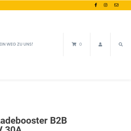
EIN WEG ZU UNS!
0
adebooster B2B
V 30A