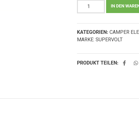
SUPERVOLT
IN DEN WARE
Ladebooster
B2B
Ladegerät
KATEGORIEN:
CAMPER ELE
12V
MARKE:
SUPERVOLT
30A
Menge
PRODUKT TEILEN: