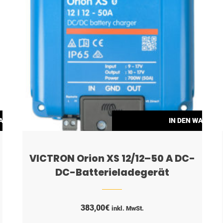
WARENKORB
IN DEN WARENK
VICTRON Orion XS 12/12–50 A DC-
DC-Batterieladegerät
383,00
€
inkl. MwSt.