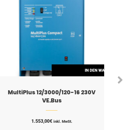
ORB
IN DEN WARENKORB
MultiPlus 12/3000/120-16 230V
VE.Bus
1.553,00
€
inkl. MwSt.