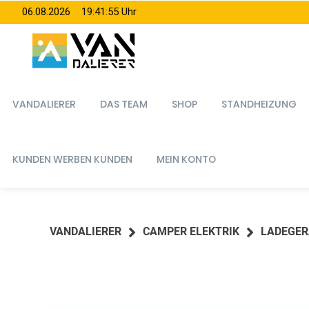
Springe
06.08.2026 19:41:57 Uhr
zum
Inhalt
VANDALIERER
DAS TEAM
SHOP
STANDHEIZUNG
KUNDEN WERBEN KUNDEN
MEIN KONTO
VANDALIERER
CAMPER ELEKTRIK
LADEGER