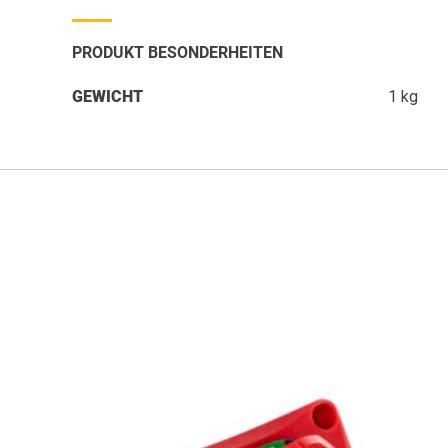
PRODUKT BESONDERHEITEN
GEWICHT
1 kg
REN!