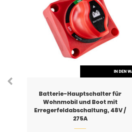
N DEN WARENKORB
IN DEN 
oster
Batterie-Hauptschalter für
Wohnmobil und Boot mit
Erregerfeldabschaltung, 48V /
275A