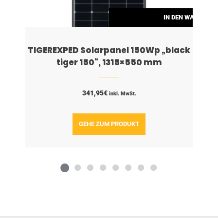
RENKORB
IN DEN WARENKO
TIGEREXPED Solarpanel 150Wp „black
tiger 150“, 1315×550 mm
341,95
€
inkl. MwSt.
GEHE ZUM PRODUKT