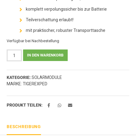
komplett verpolungssicher bis zur Batterie
Teilverschattung erlaubt!
mit praktischer, robuster Transporttasche
Verfügbar bei Nachbestellung
TIGEREXPED
IN DEN WARENKORB
Solartasche
Big
Tiger
KATEGORIE:
SOLARMODULE
Monsun
MARKE:
TIGEREXPED
Edition
-
160Wp,
wasserdicht,
PRODUKT TEILEN:
mit
Laderegler
&
BESCHREIBUNG
Kabelsatz
Menge