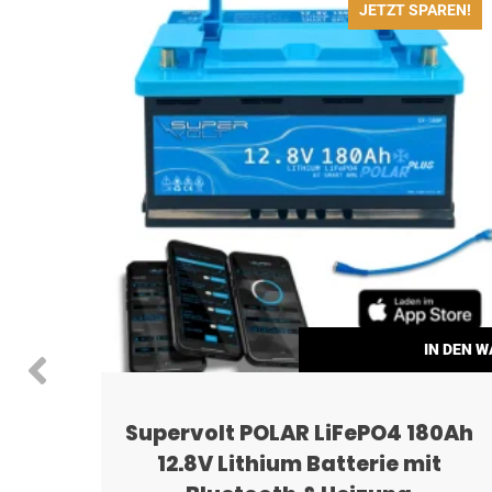
REN!
JETZT SPAREN!
N DEN WARENKORB
IN DEN 
OLAR
Supervolt POLAR LiFePO4 180Ah
12.8V Lithium Batterie mit