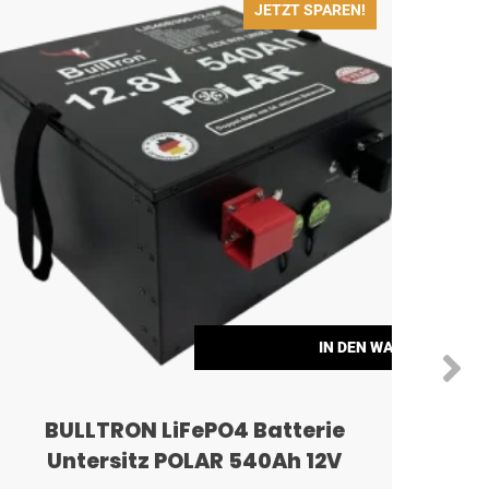
JETZT SPAREN!
ORB
IN DEN WARENKORB
BULLTRON LiFePO4 Batterie
EcoF
Untersitz POLAR 540Ah 12V