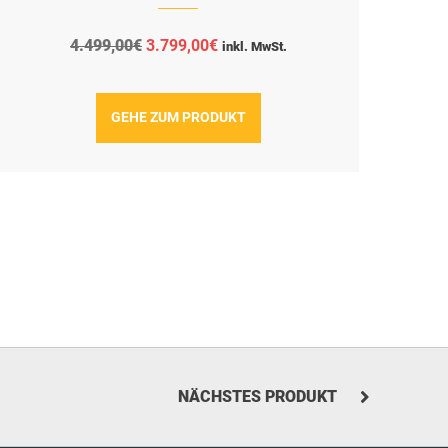
Ursprünglicher
Aktueller
4.499,00
€
3.799,00
€
inkl. MwSt.
Preis
Preis
war:
ist:
4.499,00€
3.799,00€.
GEHE ZUM PRODUKT
NÄCHSTES PRODUKT