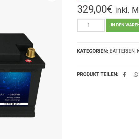
329,00
€
inkl. 
KOVEN
IN DEN WARE
LiFePO4
Batterie
100Ah
KATEGORIEN:
BATTERIEN
,
12V
Menge
PRODUKT TEILEN: