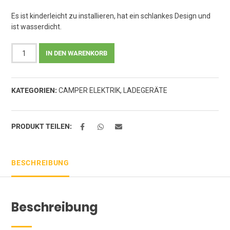
Es ist kinderleicht zu installieren, hat ein schlankes Design und
ist wasserdicht.
VICTRON
IN DEN WARENKORB
Cerbo
GX
Touch
KATEGORIEN:
CAMPER ELEKTRIK
,
LADEGERÄTE
50
Monitor
Menge
PRODUKT TEILEN:
BESCHREIBUNG
Beschreibung