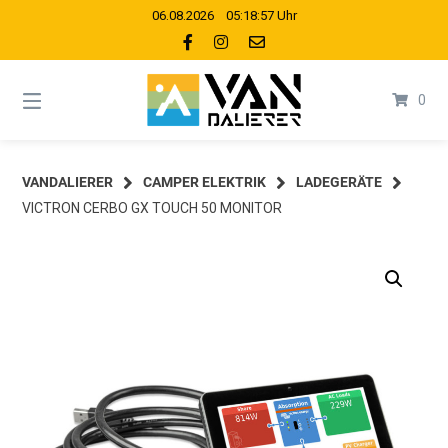
Springe
06.08.2026 05:18:57 Uhr
zum
Inhalt
0
VANDALIERER
CAMPER ELEKTRIK
LADEGERÄTE
VICTRON CERBO GX TOUCH 50 MONITOR