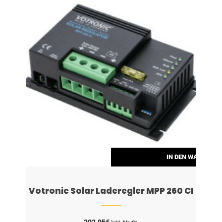
RENKORB
IN DEN WARENKO
Votronic Solar Laderegler MPP 260 CI
202,95
€