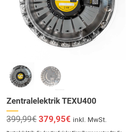
Zentralelektrik TEXU400
Ursprünglicher
Aktueller
399,99
€
379,95
€
inkl. MwSt.
Preis
Preis