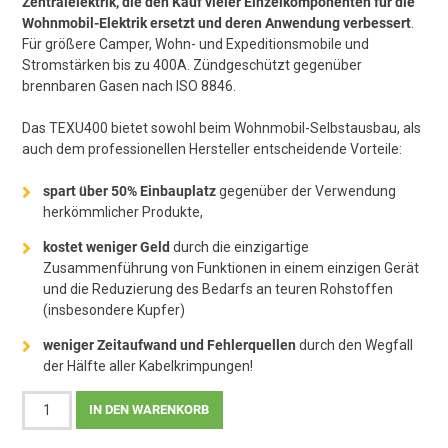
Zentralelektrik, die den Kauf vieler Einzelkomponenten für die
Wohnmobil-Elektrik ersetzt und deren Anwendung verbessert
.
war:
ist:
Für größere Camper, Wohn- und Expeditionsmobile und
Stromstärken bis zu 400A. Zündgeschützt gegenüber
399,99€
379,95€.
brennbaren Gasen nach ISO 8846.
Das TEXU400 bietet sowohl beim Wohnmobil-Selbstausbau, als
auch dem professionellen Hersteller entscheidende Vorteile:
spart über 50% Einbauplatz
gegenüber der Verwendung
herkömmlicher Produkte,
kostet weniger Geld
durch die einzigartige
Zusammenführung von Funktionen in einem einzigen Gerät
und die Reduzierung des Bedarfs an teuren Rohstoffen
(insbesondere Kupfer)
weniger Zeitaufwand und Fehlerquellen
durch den Wegfall
der Hälfte aller Kabelkrimpungen!
Zentralelektrik
IN DEN WARENKORB
TEXU400
Menge